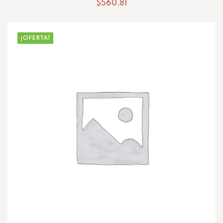
$
560.81
¡OFERTA!