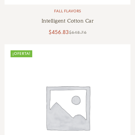
FALL FLAVORS
Intelligent Cotton Car
$
456.83
$
648.76
¡OFERTA!