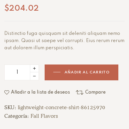
con
4.00
de
$
204.02
5 en base a
valoracione
s de
clientes
Distinctio fuga quisquam sit deleniti aliquam nemo
ipsam. Quasi ut saepe vel corrupti. Eius rerum rerum
aut dolorem illum perspiciatis.
AÑADIR AL CARRITO
Añadir a la lista de deseos
Compare
SKU:
lightweight-concrete-shirt-86125970
Categoría:
Fall Flavors