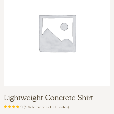
Lightweight Concrete Shirt
(
5
Valoraciones De Clientes)
Valorado
5