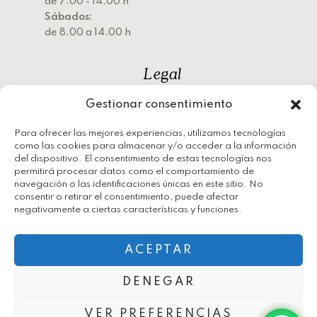
de 7.00 - 14.00 h
Sábados:
de 8.00 a 14.00 h
Legal
Gestionar consentimiento
Política de privacidad
Política de cookies
Para ofrecer las mejores experiencias, utilizamos tecnologías
como las cookies para almacenar y/o acceder a la información
Aviso legal
del dispositivo. El consentimiento de estas tecnologías nos
permitirá procesar datos como el comportamiento de
navegación o las identificaciones únicas en este sitio. No
consentir o retirar el consentimiento, puede afectar
negativamente a ciertas características y funciones.
ACEPTAR
2026 © Panadería José María | Diseñado por
th.digital
DENEGAR
VER PREFERENCIAS