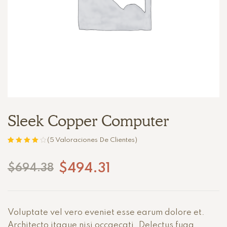
Sleek Copper Computer
(
5
Valoraciones De Clientes)
Valorado
5
con
4.00
de
$
494.31
$
694.38
5 en base a
valoracione
s de
clientes
Voluptate vel vero eveniet esse earum dolore et.
Architecto itaque nisi occaecati. Delectus fuga