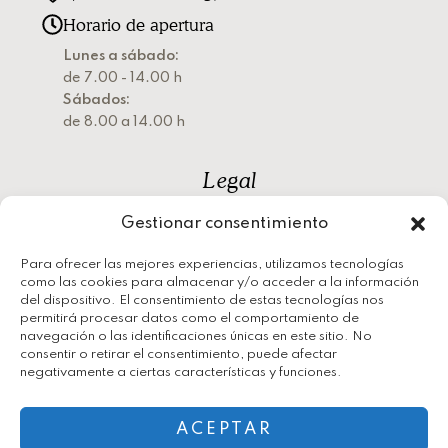
Horario de apertura
Lunes a sábado:
de 7.00 - 14.00 h
Sábados:
de 8.00 a 14.00 h
Legal
Gestionar consentimiento
Política de privacidad
Política de cookies
Para ofrecer las mejores experiencias, utilizamos tecnologías
como las cookies para almacenar y/o acceder a la información
Aviso legal
del dispositivo. El consentimiento de estas tecnologías nos
permitirá procesar datos como el comportamiento de
navegación o las identificaciones únicas en este sitio. No
consentir o retirar el consentimiento, puede afectar
negativamente a ciertas características y funciones.
ACEPTAR
2026 © Panadería José María | Diseñado por