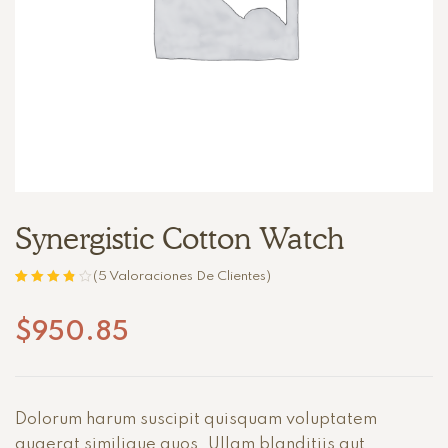
Synergistic Cotton Watch
(
5
Valoraciones De Clientes)
Valorado
5
con
3.80
de
$
950.85
5 en base
a
valoracione
s de
clientes
Dolorum harum suscipit quisquam voluptatem
quaerat similique quos. Ullam blanditiis aut