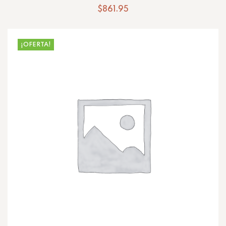
$
861.95
¡OFERTA!