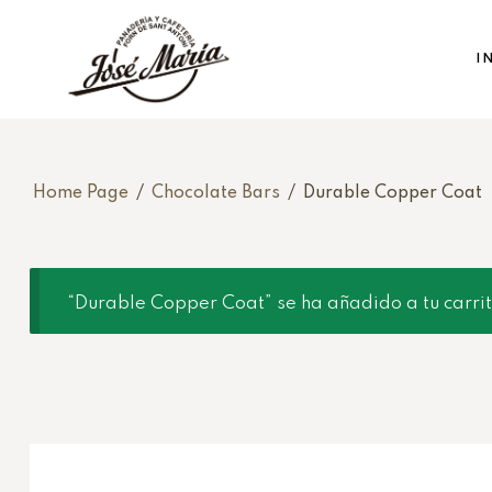
I
Home Page
/
Chocolate Bars
/
Durable Copper Coat
“Durable Copper Coat” se ha añadido a tu carrit