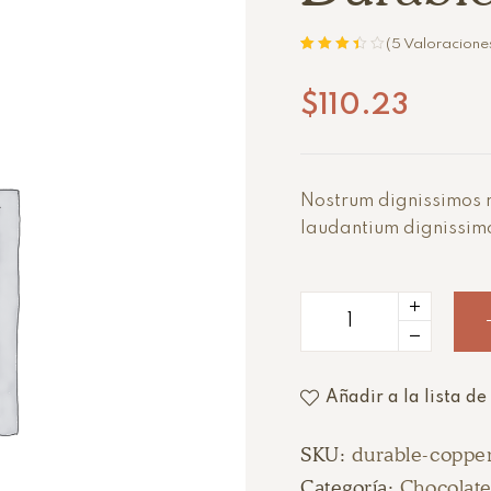
(
5
Valoraciones
Valorado
5
con
3.40
$
110.23
de 5 en
base a
valoracion
es de
clientes
Nostrum dignissimos r
laudantium dignissimos
Añadir a la lista d
SKU:
durable-coppe
Categoría:
Chocolate