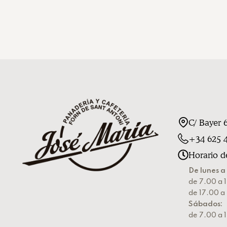
C/ Bayer 
+34 625 4
Horario d
De lunes a 
de 7.00 a 1
de 17.00 a
Sábados:
de 7.00 a 