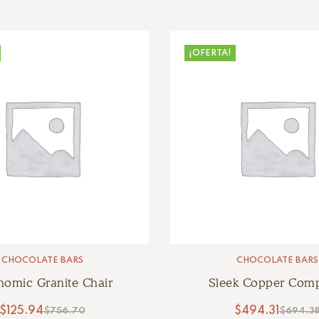
¡OFERTA!
CHOCOLATE BARS
CHOCOLATE BARS
nomic Granite Chair
Sleek Copper Com
$
125.94
$
494.31
$
756.70
$
694.3