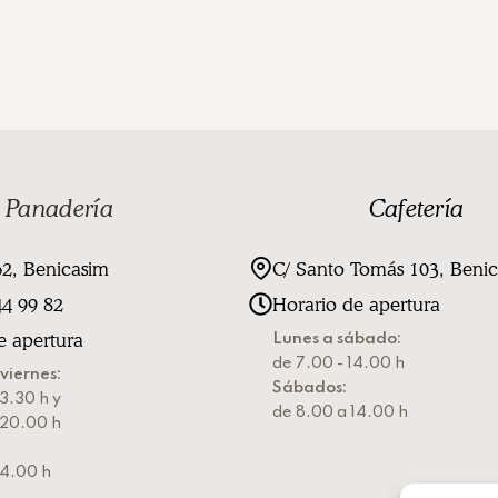
Panadería
Cafetería
62, Benicasim
C/ Santo Tomás 103, Beni
4 99 82
Horario de apertura
e apertura
Lunes a sábado:
de 7.00 - 14.00 h
viernes:
Sábados:
3.30 h y
de 8.00 a 14.00 h
 20.00 h
14.00 h