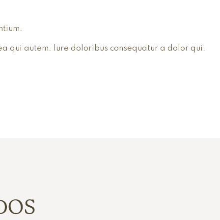
ntium.
ea qui autem. Iure doloribus consequatur a dolor qui.
DOS