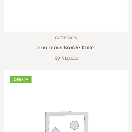
GIFT BOXES
Enormous Bronze Knife
$
2.51
$
33.13
¡OFERTA!