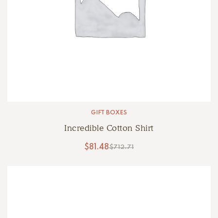
GIFT BOXES
Incredible Cotton Shirt
$
81.48
$
712.71