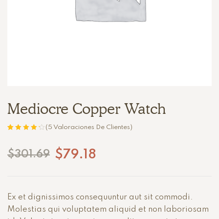
Mediocre Copper Watch
(
5
Valoraciones De Clientes)
Valorado con
5
4.20
de 5 en
$
79.18
$
301.69
base a
valoracione
s de
clientes
Ex et dignissimos consequuntur aut sit commodi.
Molestias qui voluptatem aliquid et non laboriosam