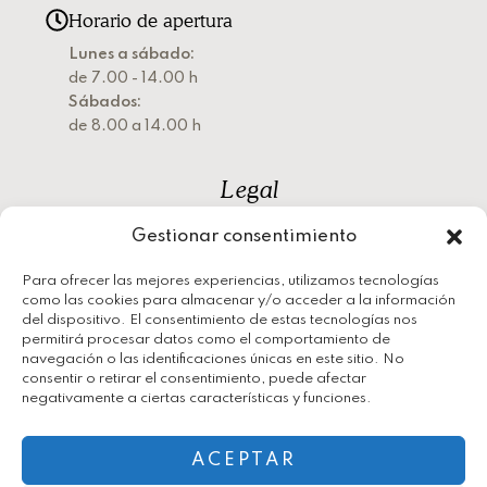
Horario de apertura
Lunes a sábado:
de 7.00 - 14.00 h
Sábados:
de 8.00 a 14.00 h
Legal
Gestionar consentimiento
Política de privacidad
Política de cookies
Para ofrecer las mejores experiencias, utilizamos tecnologías
como las cookies para almacenar y/o acceder a la información
Aviso legal
del dispositivo. El consentimiento de estas tecnologías nos
permitirá procesar datos como el comportamiento de
navegación o las identificaciones únicas en este sitio. No
consentir o retirar el consentimiento, puede afectar
negativamente a ciertas características y funciones.
ACEPTAR
2026 © Panadería José María | Diseñado por
th.digital