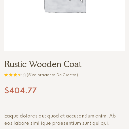
Rustic Wooden Coat
(
5
Valoraciones De Clientes)
Valorado
5
con
3.40
$
404.77
de 5 en
base a
valoracion
es de
clientes
Eaque dolores aut quod et accusantium enim. Ab
eos labore similique praesentium sunt qui qui.