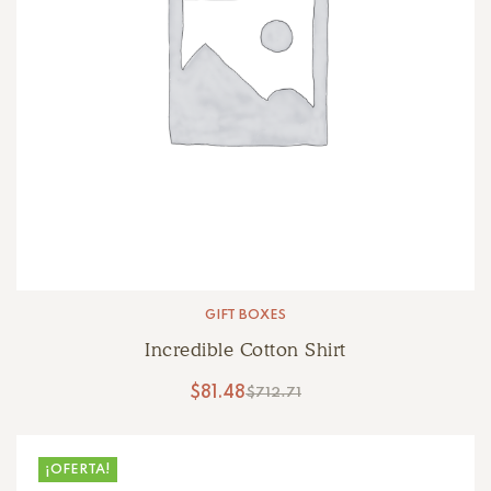
GIFT BOXES
Incredible Cotton Shirt
$
81.48
$
712.71
¡OFERTA!